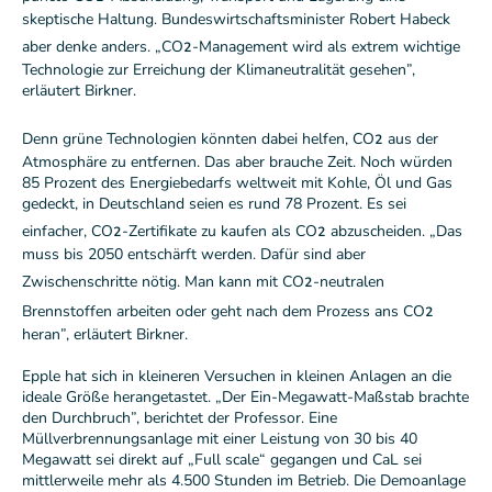
skeptische Haltung. Bundeswirtschaftsminister Robert Habeck
₂
aber denke anders. „CO
-Management wird als extrem wichtige
Technologie zur Erreichung der Klimaneutralität gesehen”,
erläutert Birkner.
₂
Denn grüne Technologien könnten dabei helfen, CO
aus der
Atmosphäre zu entfernen. Das aber brauche Zeit. Noch würden
85 Prozent des Energiebedarfs weltweit mit Kohle, Öl und Gas
gedeckt, in Deutschland seien es rund 78 Prozent. Es sei
₂
₂
einfacher, CO
-Zertifikate zu kaufen als CO
abzuscheiden. „Das
muss bis 2050 entschärft werden. Dafür sind aber
₂
Zwischenschritte nötig. Man kann mit CO
-neutralen
₂
Brennstoffen arbeiten oder geht nach dem Prozess ans CO
heran”, erläutert Birkner.
Epple hat sich in kleineren Versuchen in kleinen Anlagen an die
ideale Größe herangetastet. „Der Ein-Megawatt-Maßstab brachte
den Durchbruch”, berichtet der Professor. Eine
Müllverbrennungsanlage mit einer Leistung von 30 bis 40
Megawatt sei direkt auf „Full scale“ gegangen und CaL sei
mittlerweile mehr als 4.500 Stunden im Betrieb. Die Demoanlage