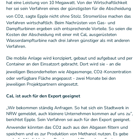
hat eine Leistung von 10 Megawatt. Von der Wirtschaftlichkeit
her sei sein Verfahren eines der günstigsten für die Abscheidung
₂
von CO
, sagte Epple nicht ohne Stolz. Stromerlöse machen das
Verfahren wirtschaftlich. Beim Nachrüsten von Gas- und
Dampfturbinen ergeben sich entsprechende Vorteile. So seien die
Kosten der Abscheidung mit einer mit CaL ausgerüsteten
Wasserdampfturbine nach drei Jahren günstiger als mit anderen
Verfahren.
Die mobile Anlage wird konzipiert, gebaut und aufgebaut und per
Container an den Einsatzort gebracht. Dort wird sie - an die
₂
jeweiligen Besonderheiten wie Abgasmenge, CO
-Konzentration
oder verfügbare Fläche angepasst - zwei Monate bei den
jeweiligen Projektpartnern eingesetzt.
CaL ist auch für den Export geeignet
„Wir bekommen ständig Anfragen. So hat sich ein Stadtwerk in
NRW gemeldet, auch kleinere Unternehmen kommen auf uns zu”,
berichtet Epple. Sein Verfahren sei auch für den Export geeignet.
₂
Anwender könnten das CO
auch aus den Abgasen filtern und
speichern und es zur Produktion von Methanol nutzen. Es gebe