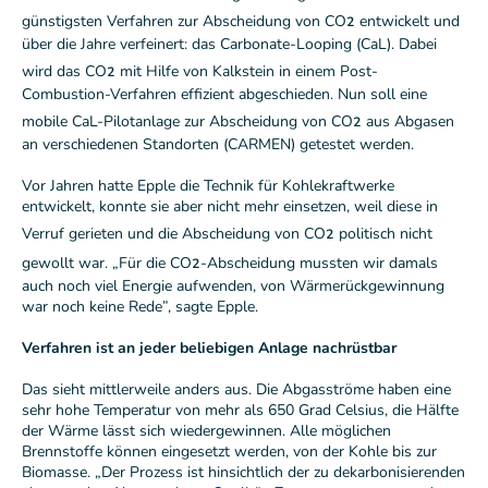
₂
günstigsten Verfahren zur Abscheidung von CO
entwickelt und
über die Jahre verfeinert: das Carbonate-Looping (CaL). Dabei
₂
wird das CO
mit Hilfe von Kalkstein in einem Post-
Combustion-Verfahren effizient abgeschieden. Nun soll eine
₂
mobile CaL-Pilotanlage zur Abscheidung von CO
aus Abgasen
an verschiedenen Standorten (CARMEN) getestet werden.
Vor Jahren hatte Epple die Technik für Kohlekraftwerke
entwickelt, konnte sie aber nicht mehr einsetzen, weil diese in
₂
Verruf gerieten und die Abscheidung von CO
politisch nicht
₂
gewollt war. „Für die CO
-Abscheidung mussten wir damals
auch noch viel Energie aufwenden, von Wärmerückgewinnung
war noch keine Rede”, sagte Epple.
Verfahren ist an jeder beliebigen Anlage nachrüstbar
Das sieht mittlerweile anders aus. Die Abgasströme haben eine
sehr hohe Temperatur von mehr als 650 Grad Celsius, die Hälfte
der Wärme lässt sich wiedergewinnen. Alle möglichen
Brennstoffe können eingesetzt werden, von der Kohle bis zur
Biomasse. „Der Prozess ist hinsichtlich der zu dekarbonisierenden