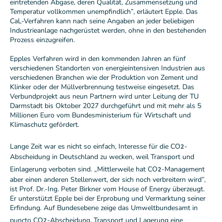
eintretenden Abgase, deren Qualität, Zusammensetzung und
Temperatur vollkommen unempfindlich”, erläutert Epple. Das
CaL-Verfahren kann nach seine Angaben an jeder beliebigen
Industrieanlage nachgerüstet werden, ohne in den bestehenden
Prozess einzugreifen.
Epples Verfahren wird in den kommenden Jahren an fünf
verschiedenen Standorten von energieintensiven Industrien aus
verschiedenen Branchen wie der Produktion von Zement und
Klinker oder der Müllverbrennung testweise eingesetzt. Das
Verbundprojekt aus neun Partnern wird unter Leitung der TU
Darmstadt bis Oktober 2027 durchgeführt und mit mehr als 5
Millionen Euro vom Bundesministerium für Wirtschaft und
Klimaschutz gefördert.
₂
Lange Zeit war es nicht so einfach, Interesse für die CO
-
Abscheidung in Deutschland zu wecken, weil Transport und
₂
Einlagerung verboten sind. „Mittlerweile hat CO
-Management
aber einen anderen Stellenwert, der sich noch verbreitern wird”,
ist Prof. Dr.-Ing. Peter Birkner vom House of Energy überzeugt.
Er unterstützt Epple bei der Erprobung und Vermarktung seiner
Erfindung. Auf Bundesebene zeige das Umweltbundesamt in
₂
puncto CO
-Abscheidung, Transport und Lagerung eine