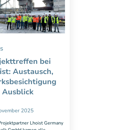
s
jekttreffen bei
ist
: Austausch,
ksbesichtigung
 Ausblick
November 2025
rojektpartner
Lhoist
Germany
kalk GmbH kamen alle