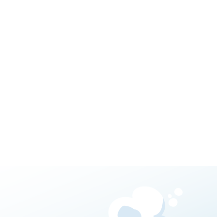
 Looping
mit einer
nlage