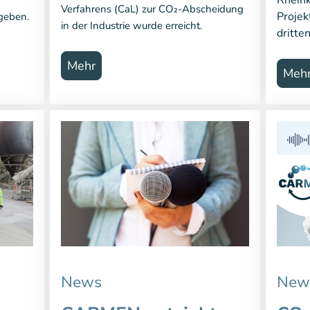
Verfahrens (CaL) zur CO₂-Abscheidung
Projek
rgeben.
in der Industrie wurde erreicht.
dritte
Mehr
Meh
News
New