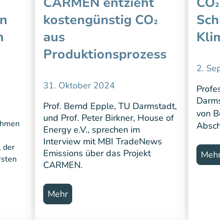
CARMEN entzieht
CO
₂
en
kostengünstig CO
Sch
₂
m
aus
Kli
Produktionsprozess
2. Se
31. Oktober 2024
Profe
Darms
Prof. Bernd Epple, TU Darmstadt,
von B
und Prof. Peter Birkner, House of
ahmen
Absch
Energy e.V., sprechen im
Interview mit MBI TradeNews
, der
Emissions über das Projekt
Meh
rsten
CARMEN.
Mehr