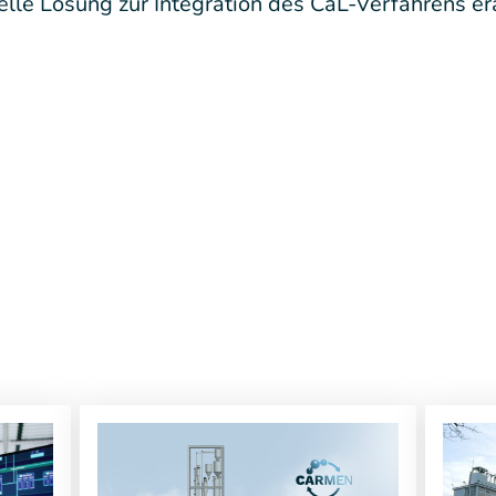
elle Lösung zur Integration des CaL-Verfahrens era