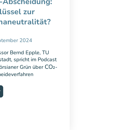
-Abscheidung:
lüssel zur
maneutralität?
ptember 2024
ssor Bernd Epple, TU
tadt, spricht im Podcast
CO₂
örsianer Grün über
-
eideverfahren
r